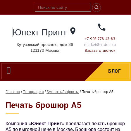
Юнект Принт
+7 903 778-43-83
Кутузовский проспект, дом 36
market@hitdeal.ru
121170
Москва
Заказать звонок
Навигация
БЛОГ
Главная
/
Типография
/
Буклеты/Лифлеты
/
Печать брошюр А5
Печать брошюр А5
Компания «
Юнект Принт
» предлагает печать брошюр
А5 по выгодной цене в Москве. Брошюра состоит из