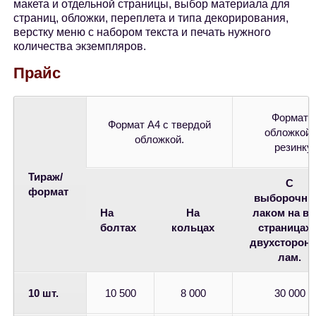
макета и отдельной страницы, выбор материала для
страниц, обложки, переплета и типа декорирования,
верстку меню с набором текста и печать нужного
количества экземпляров.
Прайс
Формат А
Формат А4 с твердой
обложкой,
обложкой.
резинку 
Тираж/
С
формат
выборочн
На
На
лаком на вс
болтах
кольцах
страницах 
двухсторон
лам.
10 шт.
10 500
8 000
30 000