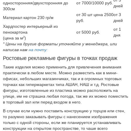
от 3
односторонняя/двухсторонняя до
от 7000/10000 руб.
дней
300см
от 30 шт цена 2500
от 3
Материал картон 230 гр/м
руб.
дней
Хардпостер интерьерный из
от 1
пенокартона
от 5000 руб.
дня
2
(цена за м
)
* Цены на другие форматы уточняйте у менеджера, или
написав нам
на почту:
Ростовые рекламные фигуры в точках продаж
Такие изделия можно применить для привлечения внимания
практически в любом месте. Можно разместить как в мини-
офисах, небольших магазинчиках, так и в огромных торговых
торчках как гипермаркетах типа АШАН, НАШ и т.д. Ростовые
фигуры, изготовленные из пластика можно расположить на
улице, им не страшна любая погода, так же их можно поместить
в торговый зал или перед входом в него.
В случае если нужно поставить конструкцию у торцов или стен,
то разумно заказывать фигуры с нанесением изображения
только с одной стороны, если же планируется устанавливать
конструкции на открытом пространстве, то чаше всего