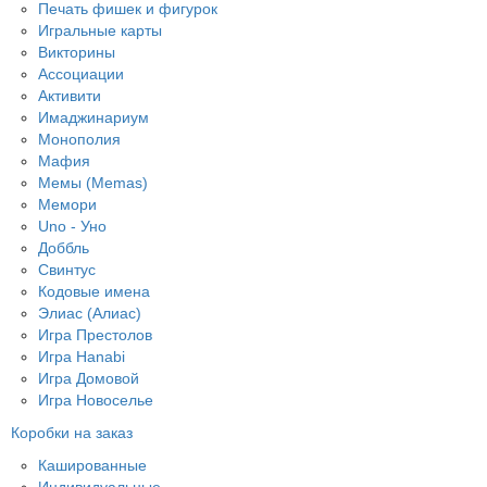
Печать фишек и фигурок
Игральные карты
Викторины
Ассоциации
Активити
Имаджинариум
Монополия
Мафия
Мемы (Memas)
Мемори
Uno - Уно
Доббль
Свинтус
Кодовые имена
Элиас (Алиас)
Игра Престолов
Игра Hanabi
Игра Домовой
Игра Новоселье
Коробки на заказ
Кашированные
Индивидуальные