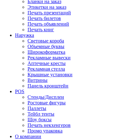
Бланки на заказ
Этикетки на заказ
Печать презентаций
Печать билетов
Печать объявлений
Печать книг
Наружка
Световые короба
Объемные буквы
Широкоформатка
Рекламные вывески
Аптечные кресты
Рекламная стелла
Крышные установки
Витрины
Панель кронштейн
POS
Стенды/Дисплеи
Ростовые фигуры
Паллеты
Тейбл тенты
Шоу боксы
Печать некхенгеров
Промо упаковка
О компании