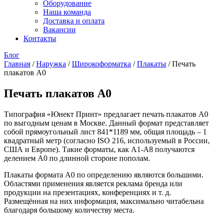
Оборудование
Наша команда
Доставка и оплата
Вакансии
Контакты
Блог
Главная
/
Наружка
/
Широкоформатка
/
Плакаты
/
Печать
плакатов А0
Печать плакатов А0
Типография «Юнект Принт» предлагает печать плакатов А0
по выгодным ценам в Москве. Данный формат представляет
собой прямоугольный лист 841*1189 мм, общая площадь – 1
квадратный метр (согласно ISO 216, используемый в России,
США и Европе). Такие форматы, как А1-А8 получаются
делением А0 по длинной стороне пополам.
Плакаты формата А0 по определению являются большими.
Областями применения является реклама бренда или
продукции на презентациях, конференциях и т. д.
Размещённая на них информация, максимально читабельна
благодаря большому количеству места.