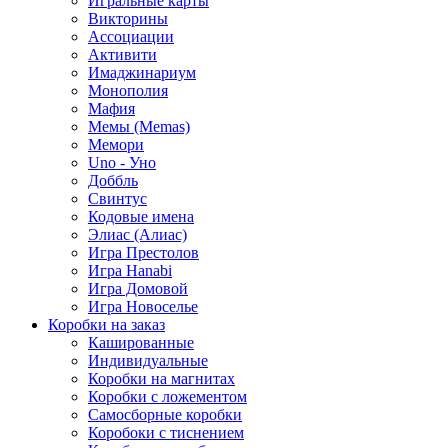
Игральные карты
Викторины
Ассоциации
Активити
Имаджинариум
Монополия
Мафия
Мемы (Memas)
Мемори
Uno - Уно
Доббль
Свинтус
Кодовые имена
Элиас (Алиас)
Игра Престолов
Игра Hanabi
Игра Домовой
Игра Новоселье
Коробки на заказ
Кашированные
Индивидуальные
Коробки на магнитах
Коробки с ложементом
Самосборные коробки
Коробоки с тиснением